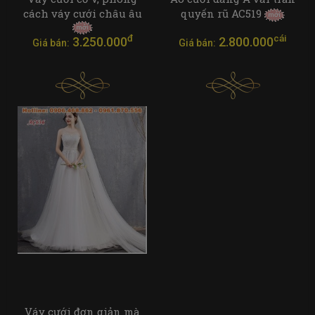
cách váy cưới châu âu
quyến rũ AC519
đ
cái
3.250.000
2.800.000
Giá bán:
Giá bán:
Váy cưới đơn giản mà