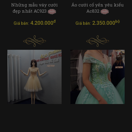
Những mẫu váy cưới
Áo cưới cổ yến yêu kiểu
đẹp nhất AC923
Ac832
đ
bộ
4.200.000
2.350.000
Giá bán:
Giá bán: