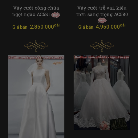
Váy cưới công chúa
Váy cưới trễ vai, kiểu
ngọt ngào AC581
trơn sang trọng AC580
cái
cái
2.850.000
4.950.000
Giá bán:
Giá bán: