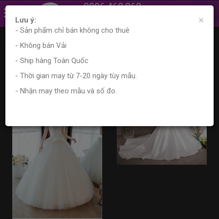
0906.468.862
×
0961.870.556
Lưu ý:
- Sản phẩm chỉ bán không cho thuê
Trang chủ
Sản phẩm
Tìm kiếm sản phẩm
- Không bán Vải
Kết quả tìm kiếm
- Ship hàng Toàn Quốc
- Thời gian may từ 7-20 ngày tùy mẫu.
- Nhận may theo mẫu và số đo.