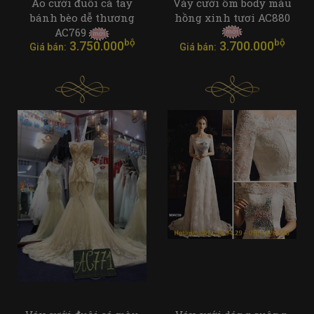
Áo cưới đuôi cá tay
Váy cưới ôm body màu
bánh bèo dễ thương
hồng xinh tươi AC880
AC769
bộ
bộ
3.750.000
3.700.000
Giá bán:
Giá bán: