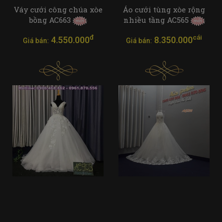
Váy cưới công chúa xòe
Áo cưới tùng xòe rộng
bồng AC663
nhiều tầng AC565
đ
cái
4.550.000
8.350.000
Giá bán:
Giá bán: