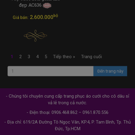
đẹp AC636
bộ
2.600.000
Giá bán:
1
2
3
4
5
Tiếp theo »
Trang cuối
Đến trang này
- Chúng tôi chuyên cung cấp trang phục áo cưới cho cô dâu sỉ
vả lẻ trong cả nước.
- Điện thoại: 0906.468.862 – 0961.870.556
- Địa chỉ: 619/2A Đường Tô Ngọc Vân, KP.4, P. Tam Bình, Tp. Thủ
Đức, Tp.HCM