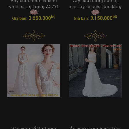
Váy cưới đuôi cá màu
Váy cưới dáng suông,
vàng sang trọng AC771
ren tay lỡ siêu tôn dáng
bộ
bộ
3.650.000
3.150.000
Giá bán:
Giá bán:
Váy cưới cổ V, phong
Áo cưới dáng A vai trần