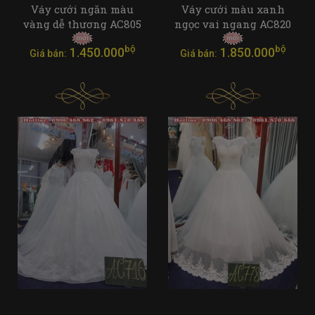
Váy cưới ngăn màu
Váy cưới màu xanh
vàng dễ thương AC805
ngọc vai ngang AC820
bộ
bộ
1.450.000
1.850.000
Giá bán:
Giá bán: