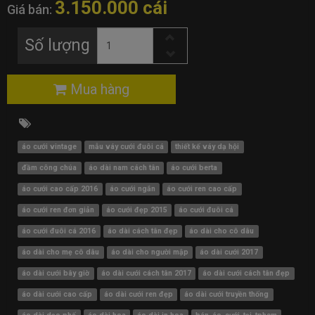
3.150.000 cái
Giá bán:
Số lượng
Mua hàng
áo cưới vintage
mẫu váy cưới đuôi cá
thiết kế váy dạ hội
đầm công chúa
áo dài nam cách tân
áo cưới berta
áo cưới cao cấp 2016
áo cưới ngắn
áo cưới ren cao cấp
áo cưới ren đơn giản
áo cưới đẹp 2015
áo cưới đuôi cá
áo cưới đuôi cá 2016
áo dài cách tân đẹp
áo dài cho cô dâu
áo dài cho mẹ cô dâu
áo dài cho người mập
áo dài cưới 2017
áo dài cưới bây giờ
áo dài cưới cách tân 2017
áo dài cưới cách tân đẹp
áo dài cưới cao cấp
áo dài cưới ren đẹp
áo dài cưới truyền thống