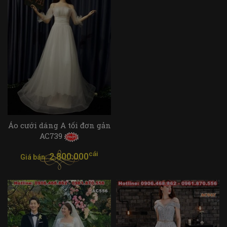
Áo cưới dáng A tối đơn gản
AC739
cái
2.800.000
Giá bán: