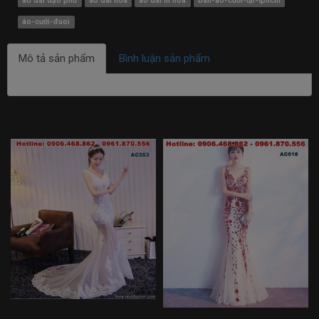
áo dài dạo phố
áo dài hoa
áo dài in hoa
bán-áo-cưới-tại-tphcm
áo-cưới-đuoi
Mô tả sản phẩm
Bình luận sản phẩm