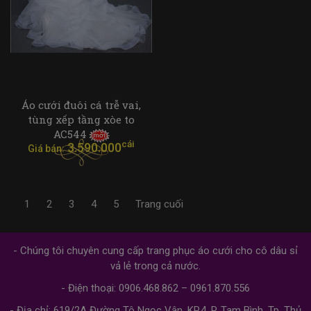
Áo cưới đuôi cá trễ vai,
tùng xếp tầng xòe to
AC544
cái
3.590.000
Giá bán:
1
2
3
4
5
Trang cuối
- Chúng tôi chuyên cung cấp trang phục áo cưới cho cô dâu sỉ
vả lẻ trong cả nước.
- Điện thoại: 0906.468.862 – 0961.870.556
- Địa chỉ: 619/2A Đường Tô Ngọc Vân, KP.4, P. Tam Bình, Tp. Thủ