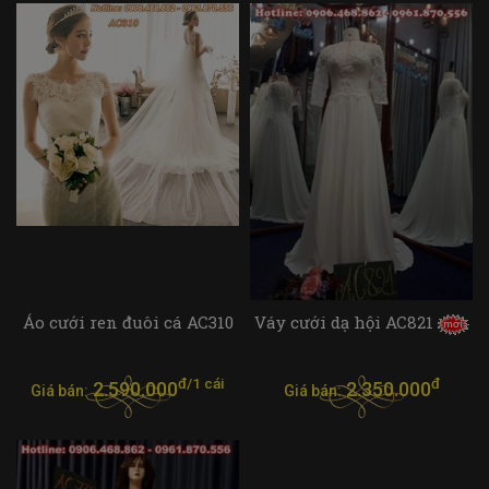
Áo cưới ren đuôi cá AC310
Váy cưới dạ hội AC821
đ/1 cái
đ
2.590.000
2.350.000
Giá bán:
Giá bán: