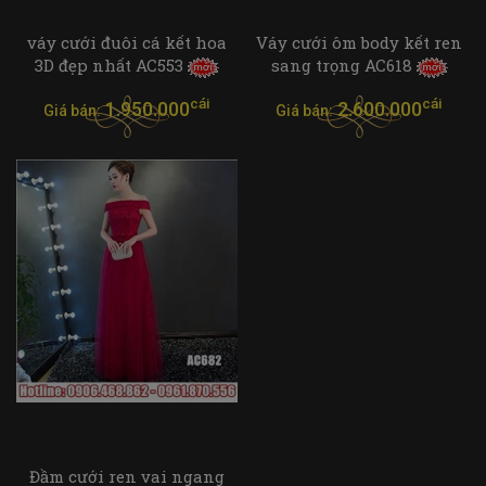
váy cưới đuôi cá kết hoa
Váy cưới ôm body kết ren
3D đẹp nhất AC553
sang trọng AC618
cái
cái
1.950.000
2.600.000
Giá bán:
Giá bán:
Đầm cưới ren vai ngang