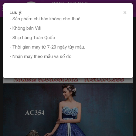
0906.468.862
×
0961.870.556
Lưu ý:
- Sản phẩm chỉ bán không cho thuê
Trang chủ
Sản phẩm
Váy cưới
- Không bán Vải
Áo cưới xòe phối màu sang trọng, AC354
- Ship hàng Toàn Quốc
Áo cưới xòe phối màu sang trọng,
- Thời gian may từ 7-20 ngày tùy mẫu.
AC354
- Nhận may theo mẫu và số đo.