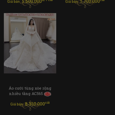
5.600.000
1.700.000
Giá bán:
Giá bán:
Áo cưới tùng xòe rộng
nhiều tầng AC565
cái
8.350.000
Giá bán: