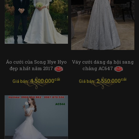
Áo cưới của Song Hye Hyo
Váy cưới dáng dạ hội sang
đẹp nhất năm 2017
chảng AC647
cái
cái
4.500.000
2.550.000
Giá bán:
Giá bán: