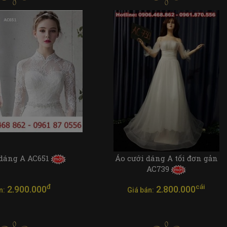
 dáng A AC651
Áo cưới dáng A tối đơn gản
AC739
đ
cái
2.900.000
2.800.000
n:
Giá bán: