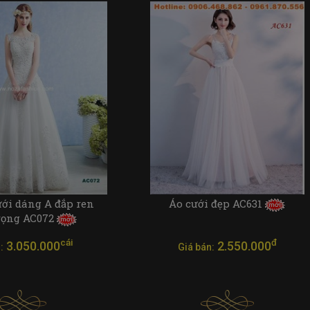
ưới dáng A đắp ren
Áo cưới đẹp AC631
rọng AC072
cái
đ
3.050.000
2.550.000
:
Giá bán: