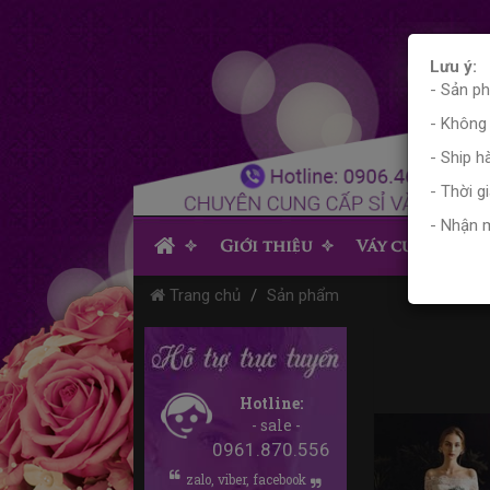
Lưu ý:
- Sản p
- Không
- Ship 
- Thời g
- Nhận 
Giới thiệu
Váy cưới
V
Trang chủ
Sản phẩm
Hotline:
- sale -
0961.870.556
zalo, viber, facebook