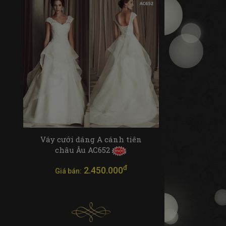
Váy cưới dáng A cánh tiên
châu Âu AC652
đ
2.450.000
Giá bán: