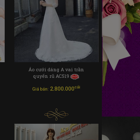
Áo cưới dáng A vai trần
quyến rũ AC519
cái
2.800.000
Giá bán: