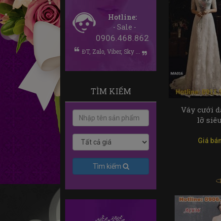
Hotline:
- Sale -
0906.468.862
ĐT, Zalo, Viber, Sky ...
TÌM KIẾM
Váy cưới d
lỡ siê
Giá bán
Tìm kiếm