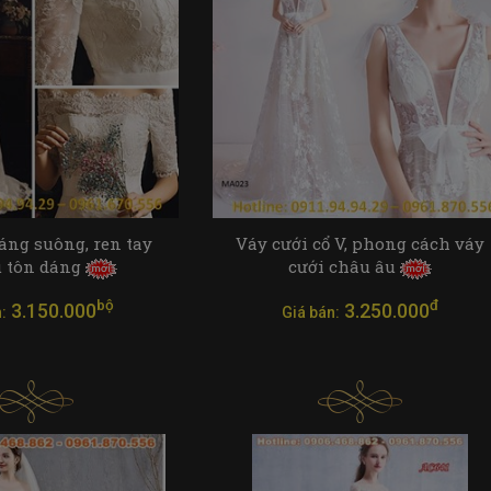
áng suông, ren tay
Váy cưới cổ V, phong cách váy
u tôn dáng
cưới châu âu
bộ
đ
3.150.000
3.250.000
:
Giá bán: