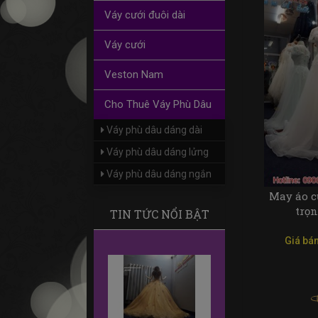
Váy cưới đuôi dài
Váy cưới
Veston Nam
Cho Thuê Váy Phù Dâu
Váy phù dâu dáng dài
Váy phù dâu dáng lửng
Váy phù dâu dáng ngắn
May áo c
trọ
TIN TỨC NỔI BẬT
Giá bán