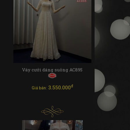
Váy cưới dáng suông AC895
đ
3.550.000
Giá bán: