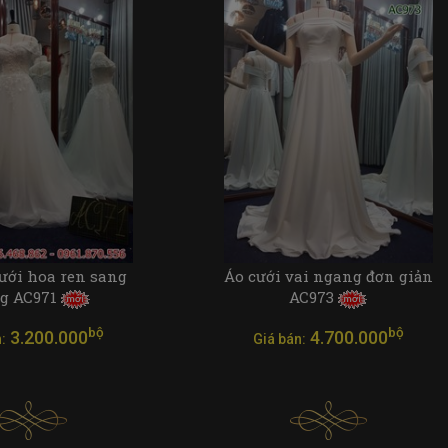
ưới hoa ren sang
Áo cưới vai ngang đơn giản
ng AC971
AC973
bộ
bộ
3.200.000
4.700.000
:
Giá bán: