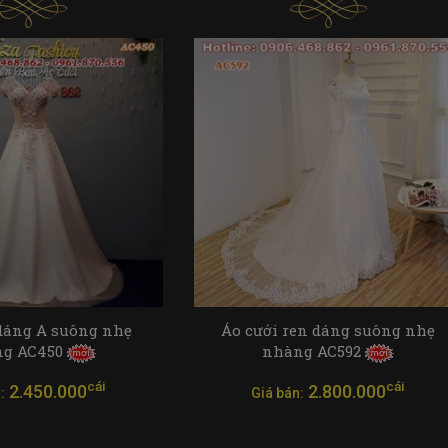
dáng A suông nhẹ
Áo cưới ren dáng suông nhẹ
g AC450
nhàng AC592
cái
cái
2.450.000
2.800.000
:
Giá bán: