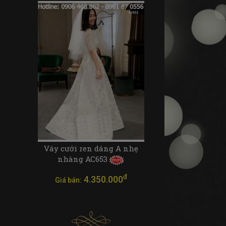
Váy cưới ren dáng A nhẹ
nhàng AC653
đ
4.350.000
Giá bán: