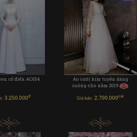
ren cổ điển AC654
Áo cưới kim tuyến dáng
suông cho năm 2019
đ
cái
3.250.000
2.700.000
n:
Giá bán: