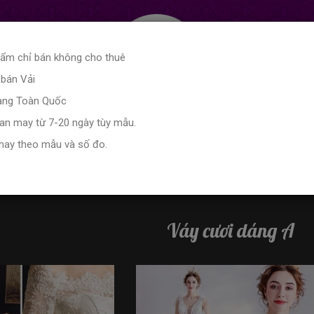
hẩm chỉ bán không cho thuê
 bán Vải
hàng Toàn Quốc
ian may từ 7-20 ngày tùy mẫu.
may theo mẫu và số đo.
eston Nam
Cho Thuê Váy Phù Dâu
Bảng size
Váy cươi dáng A