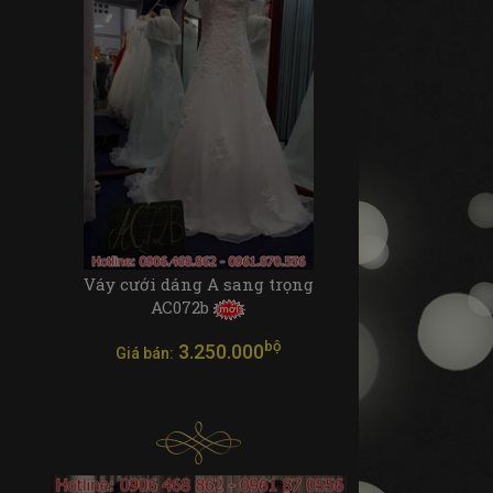
Váy cưới dáng A sang trọng
AC072b
bộ
3.250.000
Giá bán: