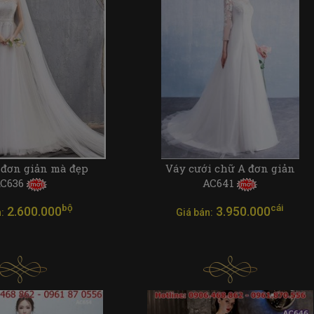
 đơn giản mà đẹp
Váy cưới chữ A đơn giản
C636
AC641
bộ
cái
2.600.000
3.950.000
:
Giá bán: