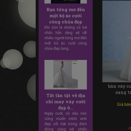
Trà lưu Mua VÁY
CƯỚI sở hữu ngày
càng lên...
Nếu bạn suy nghĩ việc sở
hữu một váy cưới sẽ rất
đắt đỏ thì sau bài viết này
bạn sẽ có thêm kinh
nghiệm khi...
bán váy c
sang t
Kinh nghiệm may
áo cưới, Bán váy
Giá bán
cưới ở sài...
Kinh nghiệm may áo
cưới!