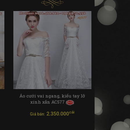
Áo cưới vai ngang, kiểu tay lỡ
xinh xắn AC577
cái
2.350.000
Giá bán: