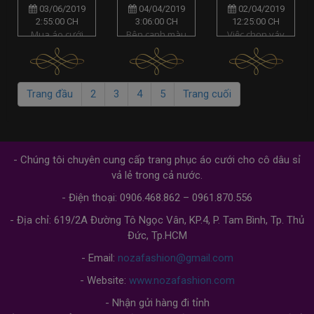
mua áo
bộ sưu tập
cưới cho
03/06/2019
04/04/2019
02/04/2019
cưới cho
áo cưới
bà bầu 4
2:55:00 CH
3:06:00 CH
12:25:00 CH
Mua áo cưới
Bên cạnh màu
Việc chọn váy
ngày
màu đỏ
tháng đẹp
vừa đẹp, giá cả
trắng thì
cưới cho bà
trọng đại?
đẹp rực rỡ
đến từng
hợp lý, được
những bộ áo
bầu 4 tháng sẽ
centimet
lựa chọn theo
cưới màu đỏ
trở nên dễ
ý thích và hợp
đẹp cũng được
dàng với sự
Trang đầu
2
3
4
5
Trang cuối
xu hướng
rất nhiều cô
trợ giúp đến từ
đang là...
dâu lựa chọn
váy cưới...
cho...
- Chúng tôi chuyên cung cấp trang phục áo cưới cho cô dâu sỉ
vả lẻ trong cả nước.
- Điện thoại: 0906.468.862 – 0961.870.556
- Địa chỉ: 619/2A Đường Tô Ngọc Vân, KP.4, P. Tam Bình, Tp. Thủ
Đức, Tp.HCM
- Email:
nozafashion@gmail.com
- Website:
www.nozafashion.com
- Nhận gửi hàng đi tỉnh