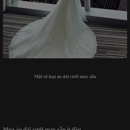
Một số loại áo dài cưới may sẵn
Mua áo dài cưới may sẵn ở đâu