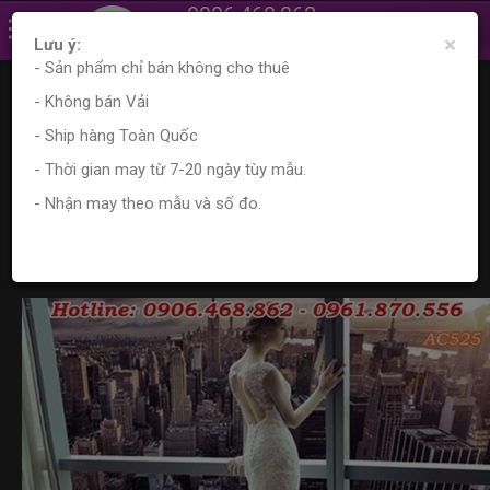
0906.468.862
×
0961.870.556
Lưu ý:
- Sản phẩm chỉ bán không cho thuê
Trang chủ
Tin tức
Cách chọn áo cưới
- Không bán Vải
Giúp bạn tìm kiếm mua áo dài cưới may sẵn ở đâu thật
chuẩn
- Ship hàng Toàn Quốc
- Thời gian may từ 7-20 ngày tùy mẫu.
Giúp bạn tìm kiếm mua áo dài cưới
- Nhận may theo mẫu và số đo.
may sẵn ở đâu thật chuẩn