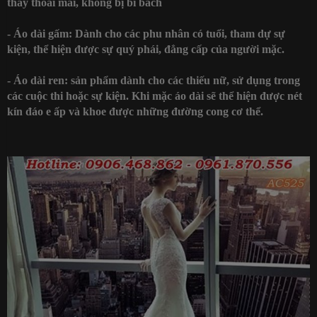
thấy thoải mái, không bị bí bách
- Áo dài gấm: Dành cho các phu nhân có tuổi, tham dự sự
kiện, thể hiện được sự quý phái, đẳng cấp của người mặc.
- Áo dài ren: sản phẩm dành cho các thiếu nữ, sử dụng trong
các cuộc thi hoặc sự kiện. Khi mặc áo dài sẽ thể hiện được nét
kín đáo e ấp và khoe được những đường cong cơ thể.