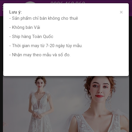
0906.468.862
×
0961.870.556
Lưu ý:
- Sản phẩm chỉ bán không cho thuê
Trang chủ
Sản phẩm
Váy cưới
- Không bán Vải
Váy cưới cổ V, phong cách váy cưới châu âu
- Ship hàng Toàn Quốc
Váy cưới cổ V, phong cách váy cưới
- Thời gian may từ 7-20 ngày tùy mẫu.
châu âu
- Nhận may theo mẫu và số đo.