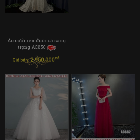
Áo cưới ren đuôi cá sang
trọng AC850
cái
2.950.000
Giá bán: