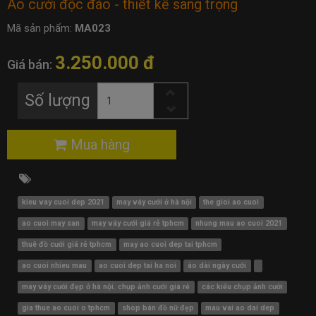
Áo cưới độc đáo - thiết kế sang trọng
Mã sản phẩm:
MA023
3.250.000 đ
Giá bán:
Số lượng
Mua hàng
kieu vay cuoi dep 2021
may váy cưới ở hà nội
the gioi ao cuoi
ao cuoi may san
may váy cưới giá rẻ tphcm
nhung mau ao cuoi 2021
thuê đồ cưới giá rẻ tphcm
may ao cuoi dep tai tphcm
ao cuoi nhieu mau
ao cuoi dep tai ha noi
áo dài ngày cưới
may váy cưới đẹp ở hà nội. chụp ảnh cưới giá rẻ
các kiểu chụp ảnh cưới
gia thue ao cuoi o tphcm
shop bán đồ nữ đẹp
mau vai ao dai dep