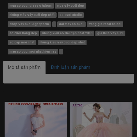
mua ao cuoi gia re o tphcm
mua váy cưới đẹp
những mẫu váy cưới đẹp nhất
ao cuoi studio
shop váy cuoi đẹp tphcm
dat may ao cuoi
trang gia re tai ha noi
ao cuoi trang dep
những kiểu áo dài đẹp nhất 2018
giá thuê váy cưới
ao cap moi nhat
nhung kieu vay cuoi dep nhat
mau ao cuoi moi nhat hien nay
Mô tả sản phẩm
Bình luận sản phẩm