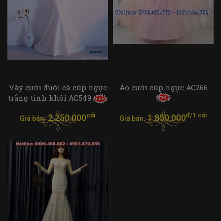
Váy cưới đuôi cá cúp ngực
Áo cưới cúp ngực AC266
trắng tinh khôi AC549
cái
đ/1 cái
2.250.000
1.850.000
Giá bán:
Giá bán: