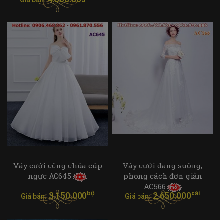
Giá bán:
Váy cưới công chúa cúp
Váy cưới dang suông,
ngực AC645
phong cách đơn giản
AC566
bộ
cái
3.150.000
2.650.000
Giá bán:
Giá bán: