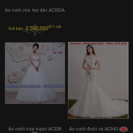
Áo cưới ren tay dài AC323A
đ/1 cái
3.700.000
Giá bán:
Áo cưới cúp ngực AC328
Áo cưới đuôi cá AC042