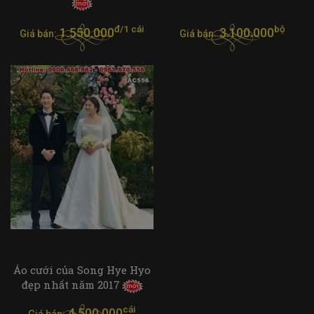
đ/1 cái
bộ
1.550.000
3.100.000
Giá bán:
Giá bán:
Áo cưới của Song Hye Hyo
đẹp nhất năm 2017
cái
4.500.000