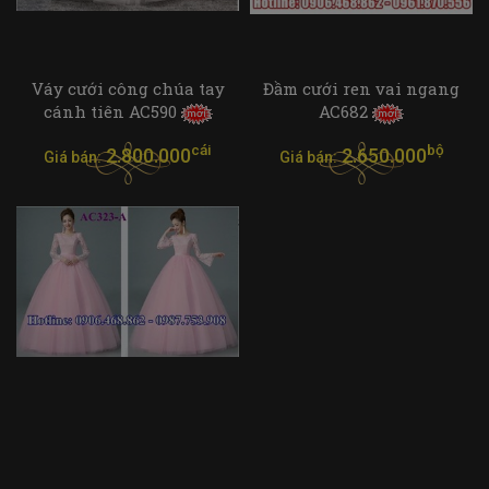
Váy cưới công chúa tay
Đầm cưới ren vai ngang
cánh tiên AC590
AC682
cái
bộ
2.800.000
2.650.000
Giá bán:
Giá bán: