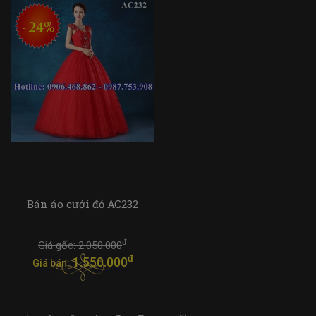
-24%
Bán áo cưới đỏ AC232
đ
Giá gốc:
2.050.000
đ
1.550.000
Giá bán: