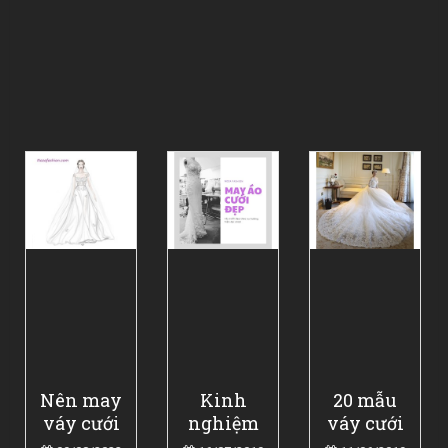
Nên may
Kinh
20 mẫu
váy cưới
nghiệm
váy cưới
thì bao
may áo
đẹp nhất