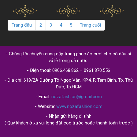
ngày
màu đỏ
tháng đẹp
vừa đẹp, giá cả
trắng thì
cưới cho bà
trọng đại?
đẹp rực rỡ
đến từng
hợp lý, được
những bộ áo
bầu 4 tháng sẽ
centimet
lựa chọn theo
cưới màu đỏ
trở nên dễ
ý thích và hợp
đẹp cũng được
dàng với sự
Trang đầu
2
3
4
5
Trang cuối
xu hướng
rất nhiều cô
trợ giúp đến từ
đang là...
dâu lựa chọn
váy cưới...
cho...
- Chúng tôi chuyên cung cấp trang phục áo cưới cho cô dâu sỉ
vả lẻ trong cả nước.
- Điện thoại: 0906.468.862 – 0961.870.556
- Địa chỉ: 619/2A Đường Tô Ngọc Vân, KP.4, P. Tam Bình, Tp. Thủ
Đức, Tp.HCM
- Email:
nozafashion@gmail.com
- Website:
www.nozafashion.com
- Nhận gửi hàng đi tỉnh
( Quý khách ở xa vui lòng đặt cọc trước hoặc thanh toán trước )