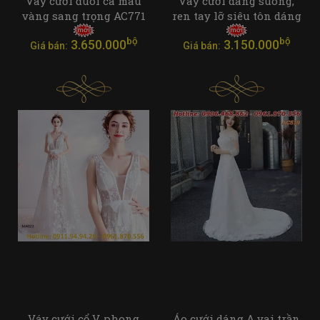
Váy cưới đuôi cá màu
Váy cưới dáng suông,
vàng sang trọng AC771
ren tay lỡ siêu tôn dáng
bộ
bộ
3.650.000
3.150.000
Giá bán:
Giá bán:
Váy cưới cổ V, phong
Áo cưới dáng A vai trần