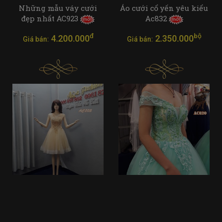
Những mẫu váy cưới
Áo cưới cổ yến yêu kiểu
đẹp nhất AC923
Ac832
đ
bộ
4.200.000
2.350.000
Giá bán:
Giá bán: