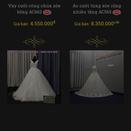
Váy cưới công chúa xòe
Áo cưới tùng xòe rộng
bồng AC663
nhiều tầng AC565
đ
cái
4.550.000
8.350.000
Giá bán:
Giá bán: