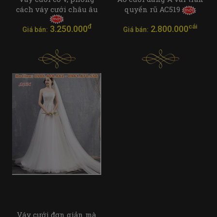
cách váy cưới châu âu
quyến rũ AC519
đ
cái
3.250.000
2.800.000
Giá bán:
Giá bán:
Váy cưới đơn giản mà