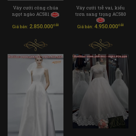
Váy cưới công chúa
Váy cưới trễ vai, kiểu
ngọt ngào AC581
trơn sang trọng AC580
cái
cái
2.850.000
4.950.000
Giá bán:
Giá bán: