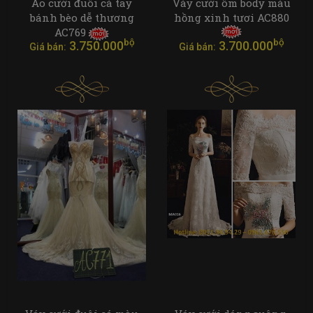
Áo cưới đuôi cá tay
Váy cưới ôm body màu
bánh bèo dễ thương
hồng xinh tươi AC880
AC769
bộ
bộ
3.750.000
3.700.000
Giá bán:
Giá bán: