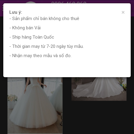
0906.468.862
×
0961.870.556
Lưu ý:
- Sản phẩm chỉ bán không cho thuê
Trang chủ
Sản phẩm
Tìm kiếm sản phẩm
- Không bán Vải
Kết quả tìm kiếm
- Ship hàng Toàn Quốc
- Thời gian may từ 7-20 ngày tùy mẫu.
- Nhận may theo mẫu và số đo.