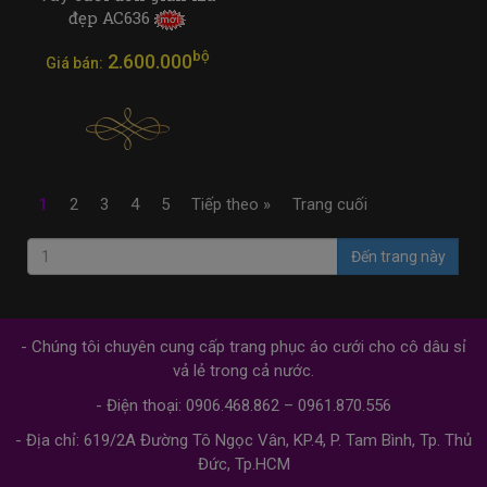
đẹp AC636
bộ
2.600.000
Giá bán:
1
2
3
4
5
Tiếp theo »
Trang cuối
Đến trang này
- Chúng tôi chuyên cung cấp trang phục áo cưới cho cô dâu sỉ
vả lẻ trong cả nước.
- Điện thoại: 0906.468.862 – 0961.870.556
- Địa chỉ: 619/2A Đường Tô Ngọc Vân, KP.4, P. Tam Bình, Tp. Thủ
Đức, Tp.HCM