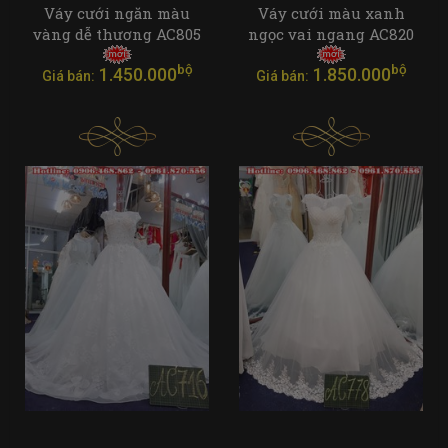
Váy cưới ngăn màu
Váy cưới màu xanh
vàng dễ thương AC805
ngọc vai ngang AC820
bộ
bộ
1.450.000
1.850.000
Giá bán:
Giá bán: