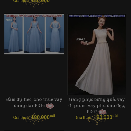
180.000
Giá thuê:
Đầm dự tiệc, cho thuê váy
trang phục bưng quả, váy
dáng dài PD16
đi prom, váy phù dâu đẹp,
PD07
cái
cái
180.000
180.000
Giá thuê:
Giá thuê: