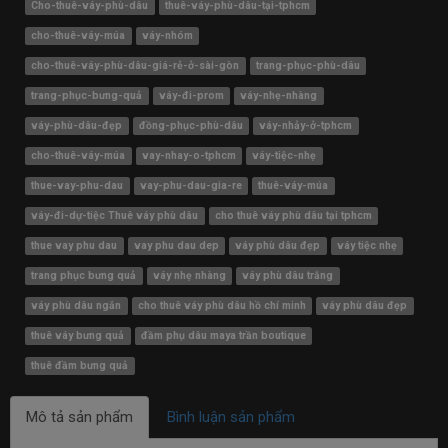
Cho-thuê-váy-phù-dâu
thuê-váy-phù-dâu-tại-tphcm
cho-thuê-váy-múa
váy-nhóm
cho-thuê-váy-phù-dâu-giá-rẻ-ở-sài-gòn
trang-phục-phù-dâu
trang-phục-bưng-quả
váy-đi-prom
váy-nhẹ-nhàng
váy-phù-dâu-đẹp
đồng-phục-phù-dâu
váy-nhảy-ở-tphcm
cho-thuê-váy-múa
vay-nhay-o-tphcm
váy-tiệc-nhẹ
thue-vay-phu-dau
vay-phu-dau-gia-re
thuê-váy-múa
váy-đi-dự-tiệc Thuê váy phù dâu
cho thuê váy phù dâu tại tphcm
thue vay phu dau
vay phu dau dep
váy phù dâu đẹp
váy tiệc nhẹ
trang phục bưng quả
váy nhẹ nhàng
váy phù dâu trắng
váy phù dâu ngắn
cho thuê váy phù dâu hồ chí minh
váy phù dâu đẹp
thuê váy bưng quả
đầm phụ dâu maya trần boutique
thuê đầm bưng quả
Mô tả sản phẩm
Bình luận sản phẩm