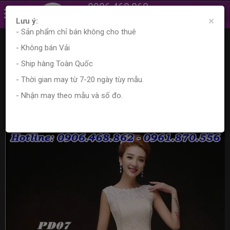
0906.468.862
×
0961.870.556
Lưu ý:
- Sản phẩm chỉ bán không cho thuê
Trang chủ
Sản phẩm
Cho Thuê Váy Phù Dâu
- Không bán Vải
Váy phù dâu dáng dài
trang phục bưng quả, váy đi prom, váy phù dâu đẹp, PD07
- Ship hàng Toàn Quốc
- Thời gian may từ 7-20 ngày tùy mẫu.
trang phục bưng quả, váy đi prom,
- Nhận may theo mẫu và số đo.
váy phù dâu đẹp, PD07