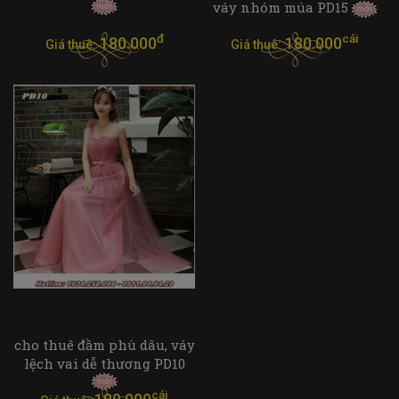
váy nhóm múa PD15
đ
cái
180.000
180.000
Giá thuê:
Giá thuê:
cho thuê đầm phù dâu, váy
lệch vai dễ thương PD10
cái