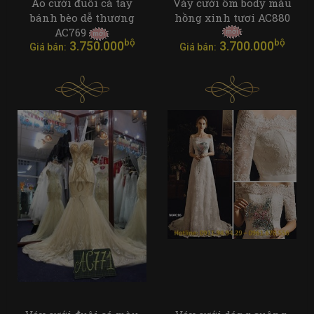
Áo cưới đuôi cá tay
Váy cưới ôm body màu
bánh bèo dễ thương
hồng xinh tươi AC880
AC769
bộ
bộ
3.750.000
3.700.000
Giá bán:
Giá bán: