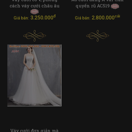
cách váy cưới châu âu
quyến rũ AC519
đ
cái
3.250.000
2.800.000
Giá bán:
Giá bán:
Váy cưới đơn giản mà