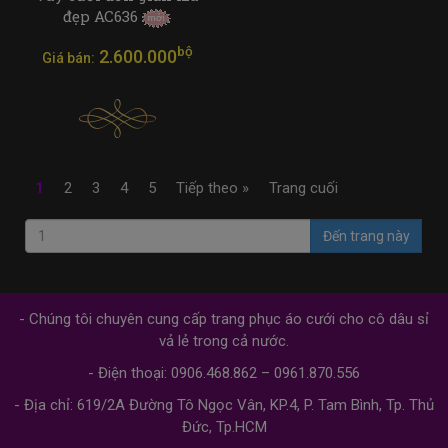
đẹp AC636
bộ
2.600.000
Giá bán:
1
2
3
4
5
Tiếp theo »
Trang cuối
Đến trang này
- Chúng tôi chuyên cung cấp trang phục áo cưới cho cô dâu sỉ
vả lẻ trong cả nước.
- Điện thoại: 0906.468.862 – 0961.870.556
- Địa chỉ: 619/2A Đường Tô Ngọc Vân, KP.4, P. Tam Bình, Tp. Thủ
Đức, Tp.HCM