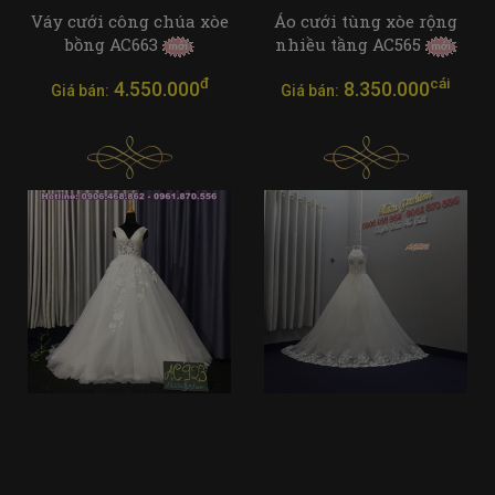
Váy cưới công chúa xòe
Áo cưới tùng xòe rộng
bồng AC663
nhiều tầng AC565
đ
cái
4.550.000
8.350.000
Giá bán:
Giá bán: