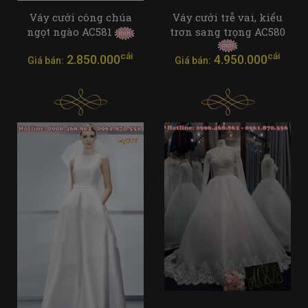
Váy cưới công chúa
Váy cưới trễ vai, kiểu
ngọt ngào AC581
trơn sang trọng AC580
cái
cái
2.850.000
4.950.000
Giá bán:
Giá bán: