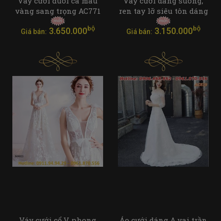
Váy cưới đuôi cá màu
Váy cưới dáng suông,
vàng sang trọng AC771
ren tay lỡ siêu tôn dáng
bộ
bộ
3.650.000
3.150.000
Giá bán:
Giá bán:
Váy cưới cổ V, phong
Áo cưới dáng A vai trần