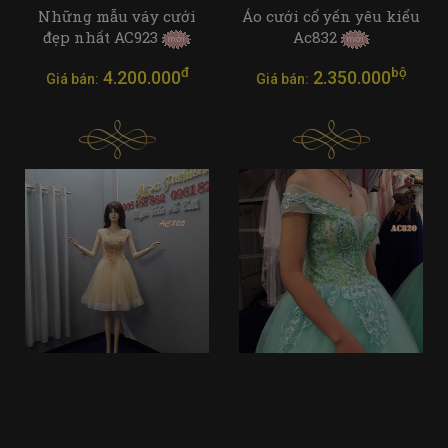
Những mẫu váy cưới
Áo cưới cổ yến yêu kiểu
đẹp nhất AC923
Ac832
đ
bộ
4.200.000
2.350.000
Giá bán:
Giá bán: