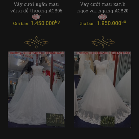
Váy cưới ngăn màu
Váy cưới màu xanh
vàng dễ thương AC805
ngọc vai ngang AC820
bộ
bộ
1.450.000
1.850.000
Giá bán:
Giá bán: