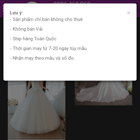
0906.468.862
×
0961.870.556
Lưu ý:
- Sản phẩm chỉ bán không cho thuê
Trang chủ
Sản phẩm
Tìm kiếm sản phẩm
- Không bán Vải
Kết quả tìm kiếm
- Ship hàng Toàn Quốc
- Thời gian may từ 7-20 ngày tùy mẫu.
- Nhận may theo mẫu và số đo.