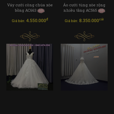
Váy cưới công chúa xòe
Áo cưới tùng xòe rộng
bồng AC663
nhiều tầng AC565
đ
cái
4.550.000
8.350.000
Giá bán:
Giá bán: