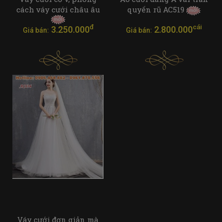
cách váy cưới châu âu
quyến rũ AC519
đ
cái
3.250.000
2.800.000
Giá bán:
Giá bán:
Váy cưới đơn giản mà