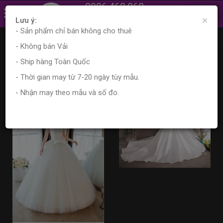
0906.468.862
×
0961.870.556
Lưu ý:
- Sản phẩm chỉ bán không cho thuê
Trang chủ
Sản phẩm
Tìm kiếm sản phẩm
- Không bán Vải
Kết quả tìm kiếm
- Ship hàng Toàn Quốc
- Thời gian may từ 7-20 ngày tùy mẫu.
- Nhận may theo mẫu và số đo.