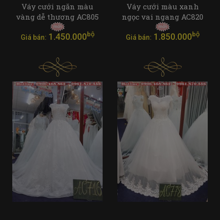
Váy cưới ngăn màu
Váy cưới màu xanh
vàng dễ thương AC805
ngọc vai ngang AC820
bộ
bộ
1.450.000
1.850.000
Giá bán:
Giá bán: