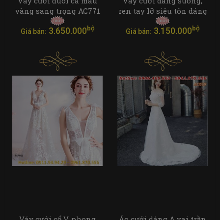
Váy cưới đuôi cá màu
Váy cưới dáng suông,
vàng sang trọng AC771
ren tay lỡ siêu tôn dáng
bộ
bộ
3.650.000
3.150.000
Giá bán:
Giá bán:
Váy cưới cổ V, phong
Áo cưới dáng A vai trần