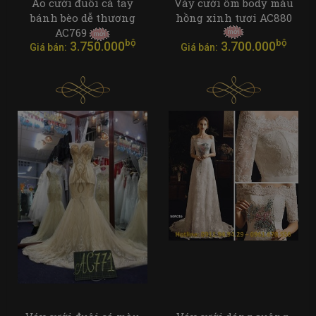
Áo cưới đuôi cá tay
Váy cưới ôm body màu
bánh bèo dễ thương
hồng xinh tươi AC880
AC769
bộ
bộ
3.750.000
3.700.000
Giá bán:
Giá bán: