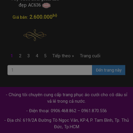
đẹp AC636
bộ
2.600.000
Giá bán:
1
2
3
4
5
Tiếp theo »
Trang cuối
Đến trang này
- Chúng tôi chuyên cung cấp trang phục áo cưới cho cô dâu sỉ
vả lẻ trong cả nước.
- Điện thoại: 0906.468.862 – 0961.870.556
- Địa chỉ: 619/2A Đường Tô Ngọc Vân, KP.4, P. Tam Bình, Tp. Thủ
Đức, Tp.HCM