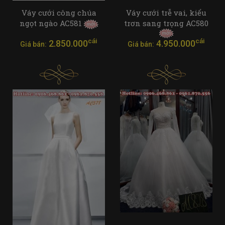
Váy cưới công chúa
Váy cưới trễ vai, kiểu
ngọt ngào AC581
trơn sang trọng AC580
cái
cái
2.850.000
4.950.000
Giá bán:
Giá bán: