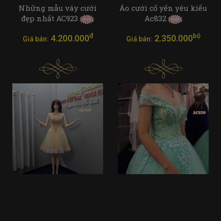
Những mẫu váy cưới
Áo cưới cổ yến yêu kiểu
đẹp nhất AC923
Ac832
đ
bộ
4.200.000
2.350.000
Giá bán:
Giá bán: