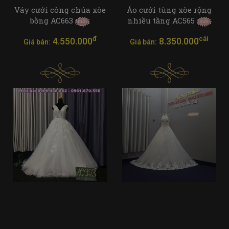
Váy cưới công chúa xòe
Áo cưới tùng xòe rộng
bồng AC663
nhiều tầng AC565
đ
cái
4.550.000
8.350.000
Giá bán:
Giá bán: