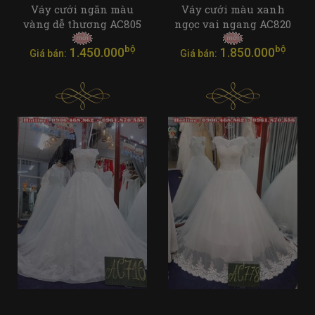
Váy cưới ngăn màu
Váy cưới màu xanh
vàng dễ thương AC805
ngọc vai ngang AC820
bộ
bộ
1.450.000
1.850.000
Giá bán:
Giá bán: