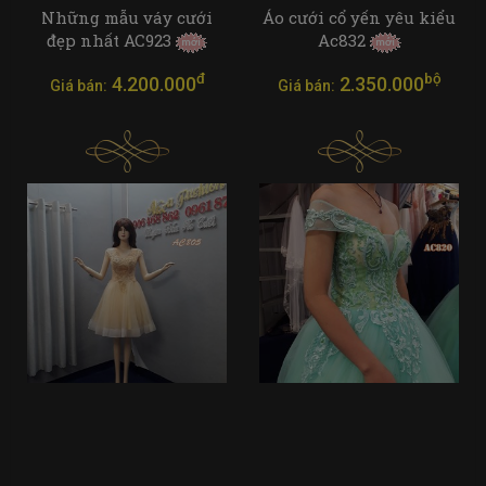
Những mẫu váy cưới
Áo cưới cổ yến yêu kiểu
đẹp nhất AC923
Ac832
đ
bộ
4.200.000
2.350.000
Giá bán:
Giá bán: