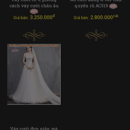
cách váy cưới châu âu
quyến rũ AC519
đ
cái
3.250.000
2.800.000
Giá bán:
Giá bán:
Váy cưới đơn giản mà