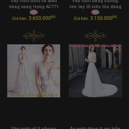
Váy cưới đuôi cá màu
Váy cưới dáng suông,
vàng sang trọng AC771
ren tay lỡ siêu tôn dáng
bộ
bộ
3.650.000
3.150.000
Giá bán:
Giá bán:
Váy cưới cổ V, phong
Áo cưới dáng A vai trần