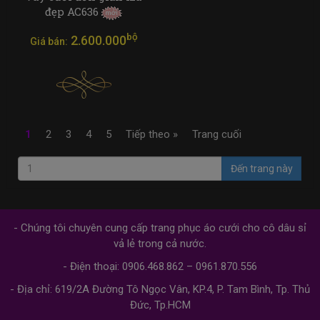
đẹp AC636
bộ
2.600.000
Giá bán:
1
2
3
4
5
Tiếp theo »
Trang cuối
Đến trang này
- Chúng tôi chuyên cung cấp trang phục áo cưới cho cô dâu sỉ
vả lẻ trong cả nước.
- Điện thoại: 0906.468.862 – 0961.870.556
- Địa chỉ: 619/2A Đường Tô Ngọc Vân, KP.4, P. Tam Bình, Tp. Thủ
Đức, Tp.HCM