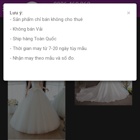
0906.468.862
×
0961.870.556
Lưu ý:
- Sản phẩm chỉ bán không cho thuê
Trang chủ
Sản phẩm
Tìm kiếm sản phẩm
- Không bán Vải
Kết quả tìm kiếm
- Ship hàng Toàn Quốc
- Thời gian may từ 7-20 ngày tùy mẫu.
- Nhận may theo mẫu và số đo.