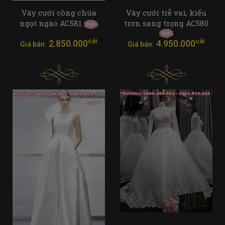
Váy cưới công chúa
Váy cưới trễ vai, kiểu
ngọt ngào AC581
trơn sang trọng AC580
cái
cái
2.850.000
4.950.000
Giá bán:
Giá bán: