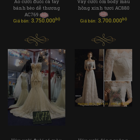
Áo cưới đuôi cá tay
Váy cưới ôm body màu
bánh bèo dễ thương
hồng xinh tươi AC880
AC769
bộ
bộ
3.750.000
3.700.000
Giá bán:
Giá bán: