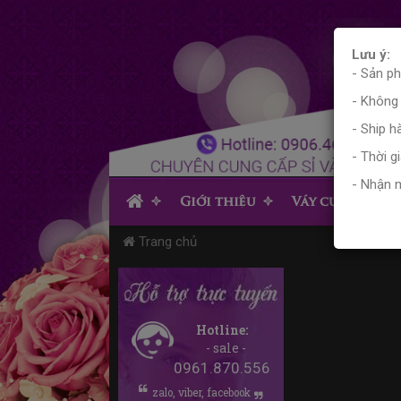
Lưu ý:
- Sản p
- Không
- Ship 
- Thời g
- Nhận 
Giới thiệu
Váy cưới
V
Trang chủ
Hotline:
- sale -
0961.870.556
zalo, viber, facebook