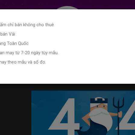
hẩm chỉ bán không cho thuê
 bán Vải
hàng Toàn Quốc
ian may từ 7-20 ngày tùy mẫu.
may theo mẫu và số đo.
eston Nam
Cho Thuê Váy Phù Dâu
Bảng size