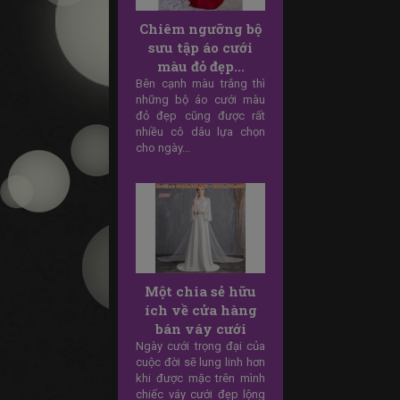
Chiêm ngưỡng bộ
Bật mí với bạn
sưu tập áo cưới
cách chọn áo cưới
màu đỏ đẹp...
cô dâu bầu
Bên cạnh màu trắng thì
Ngày cưới là ngày trọng
những bộ áo cưới màu
đại trong cuộc đời của
đỏ đẹp cũng được rất
mỗi con người và bất cứ
nhiều cô dâu lựa chọn
cô dâu nào cũng luôn
cho ngày...
mong
Một chia sẻ hữu
NÊN LỰA CHỌN
ích về cửa hàng
HÌNH THỨC
bán váy cưới
MUA- MAY HAY
THUÊ ÁO...
Ngày cưới trọng đại của
cuộc đời sẽ lung linh hơn
Hầu hết phụ nữ đều dành
khi được mặc trên mình
rất thời gian để tìm kiếm
chiếc váy cưới đẹp lộng
mẫu áo cưới ưng ý trước