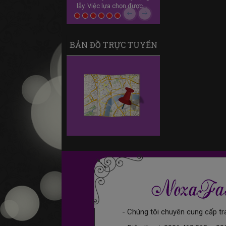
lẫy. Việc lựa chọn được...
ngày tổ chức hôn lễ.
Previous
Next
Câu...
BẢN ĐỒ TRỰC TUYẾN
- Chúng tôi chuyên cung cấp tr