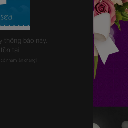
ấy thông báo này.
ồn tại.
đã có nhầm lẫn chăng?