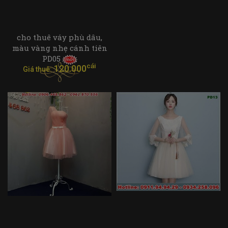
cho thuê váy phù dâu,
màu vàng nhẹ cánh tiên
PD05
cái
120.000
Giá thuê: