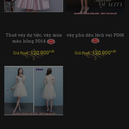
Thuê váy dự tiệc, váy múa
váy phù dâu lệch vai PD08
màu hồng PD14
cái
cái
120.000
120.000
Giá thuê:
Giá thuê: