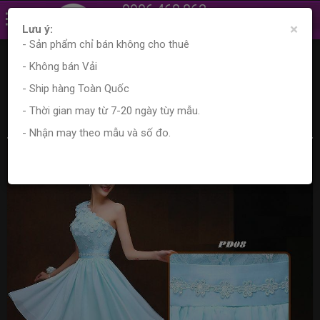
0906.468.862
×
0961.870.556
Lưu ý:
- Sản phẩm chỉ bán không cho thuê
Trang chủ
Sản phẩm
Cho Thuê Váy Phù Dâu
- Không bán Vải
Váy phù dâu dáng ngắn
váy phù dâu lệch vai PD08
- Ship hàng Toàn Quốc
váy phù dâu lệch vai PD08
- Thời gian may từ 7-20 ngày tùy mẫu.
- Nhận may theo mẫu và số đo.