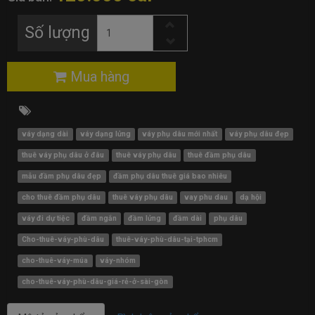
Số lượng
Mua hàng
váy dạng dài
váy dạng lửng
váy phụ dâu mới nhất
váy phụ dâu đẹp
thuê váy phụ dâu ở đâu
thuê váy phụ dâu
thuê đầm phụ dâu
mẫu đầm phụ dâu đẹp
đầm phụ dâu thuê giá bao nhiêu
cho thuê đầm phụ dâu
thuê váy phụ dâu
vay phu dau
dạ hội
váy đi dự tiệc
đầm ngắn
đầm lửng
đầm dài
phụ dâu
Cho-thuê-váy-phù-dâu
thuê-váy-phù-dâu-tại-tphcm
cho-thuê-váy-múa
váy-nhóm
cho-thuê-váy-phù-dâu-giá-rẻ-ở-sài-gòn