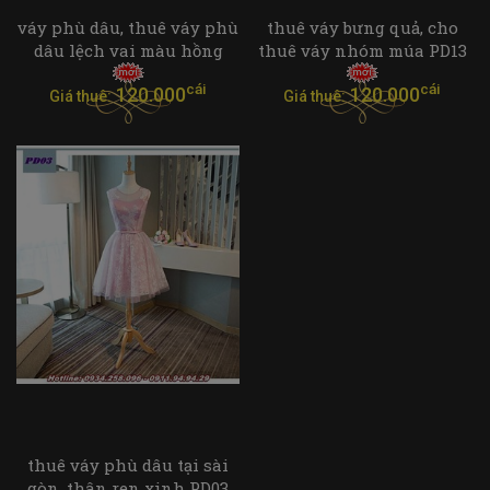
váy phù dâu, thuê váy phù
thuê váy bưng quả, cho
dâu lệch vai màu hồng
thuê váy nhóm múa PD13
cái
cái
120.000
120.000
Giá thuê:
Giá thuê:
thuê váy phù dâu tại sài
gòn, thân ren xinh PD03