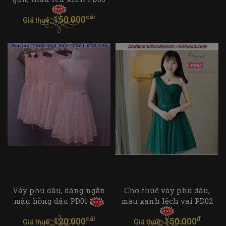
cái
150.000
Giá thuê:
Váy phù dâu, dáng ngắn
Cho thuê váy phù dâu,
màu hồng dâu PD01
màu xanh lệch vai PD02
cái
đ
120.000
150.000
Giá thuê:
Giá thuê: