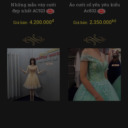
Những mẫu váy cưới
Áo cưới cổ yến yêu kiểu
đẹp nhất AC923
Ac832
đ
bộ
4.200.000
2.350.000
Giá bán:
Giá bán: