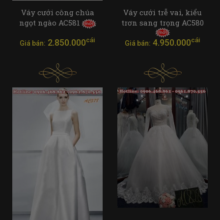
Váy cưới công chúa
Váy cưới trễ vai, kiểu
ngọt ngào AC581
trơn sang trọng AC580
cái
cái
2.850.000
4.950.000
Giá bán:
Giá bán: