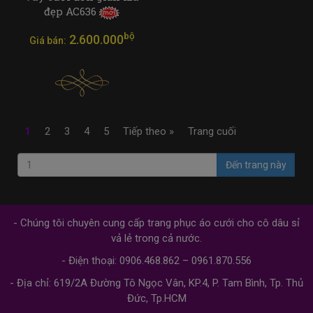
đẹp AC636
bộ
2.600.000
Giá bán:
1
2
3
4
5
Tiếp theo »
Trang cuối
Đến trang này
- Chúng tôi chuyên cung cấp trang phục áo cưới cho cô dâu sỉ
vả lẻ trong cả nước.
- Điện thoại: 0906.468.862 – 0961.870.556
- Địa chỉ: 619/2A Đường Tô Ngọc Vân, KP.4, P. Tam Bình, Tp. Thủ
Đức, Tp.HCM