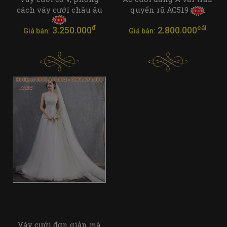
cách váy cưới châu âu
quyến rũ AC519
đ
cái
3.250.000
2.800.000
Giá bán:
Giá bán:
Váy cưới đơn giản mà