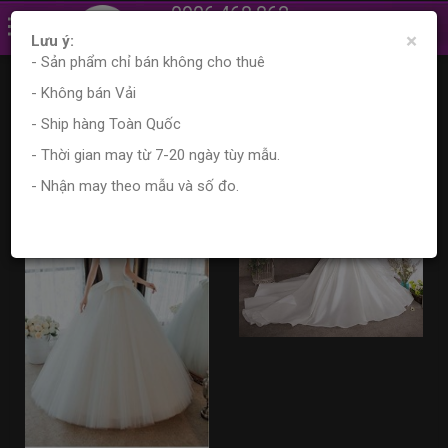
0906.468.862
×
0961.870.556
Lưu ý:
- Sản phẩm chỉ bán không cho thuê
Trang chủ
Sản phẩm
Tìm kiếm sản phẩm
- Không bán Vải
Kết quả tìm kiếm
- Ship hàng Toàn Quốc
- Thời gian may từ 7-20 ngày tùy mẫu.
- Nhận may theo mẫu và số đo.