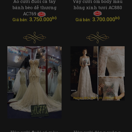
Áo cưới đuôi cá tay
Váy cưới ôm body màu
bánh bèo dễ thương
hồng xinh tươi AC880
AC769
bộ
bộ
3.750.000
3.700.000
Giá bán:
Giá bán: