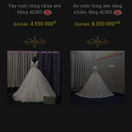
Váy cưới công chúa xòe
Áo cưới tùng xòe rộng
bồng AC663
nhiều tầng AC565
đ
cái
4.550.000
8.350.000
Giá bán:
Giá bán: