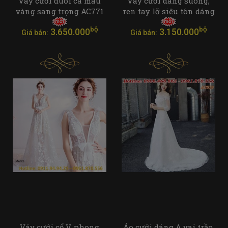
Váy cưới đuôi cá màu
Váy cưới dáng suông,
vàng sang trọng AC771
ren tay lỡ siêu tôn dáng
bộ
bộ
3.650.000
3.150.000
Giá bán:
Giá bán:
Váy cưới cổ V, phong
Áo cưới dáng A vai trần