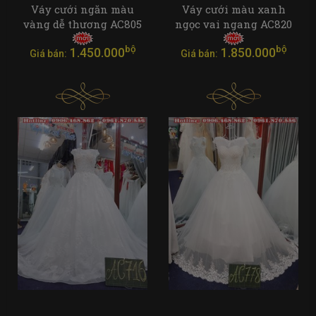
Váy cưới ngăn màu
Váy cưới màu xanh
vàng dễ thương AC805
ngọc vai ngang AC820
bộ
bộ
1.450.000
1.850.000
Giá bán:
Giá bán: