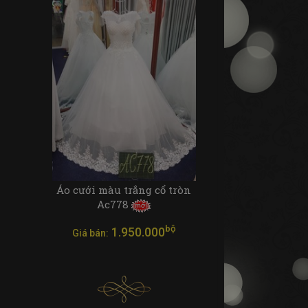
Áo cưới màu trắng cổ tròn
Ac778
bộ
1.950.000
Giá bán: