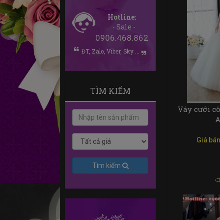
Hotline:
- Sale -
0906.468.862
ĐT, Zalo, Viber, Sky ...
TÌM KIẾM
Váy cưới c
A
Giá bán
Tìm kiếm