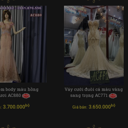
ôm body màu hồng
Váy cưới đuôi cá màu vàng
tươi AC880
sang trọng AC771
bộ
bộ
3.700.000
3.650.000
:
Giá bán: