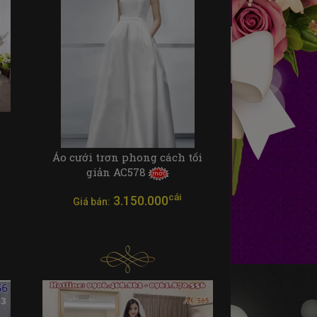
Áo cưới trơn phong cách tối
giản AC578
cái
3.150.000
Giá bán: