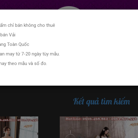
hẩm chỉ bán không cho thuê
 bán Vải
hàng Toàn Quốc
ian may từ 7-20 ngày tùy mẫu.
may theo mẫu và số đo.
eston Nam
Cho Thuê Váy Phù Dâu
Bảng size
ẩm
Kết quả tìm kiếm