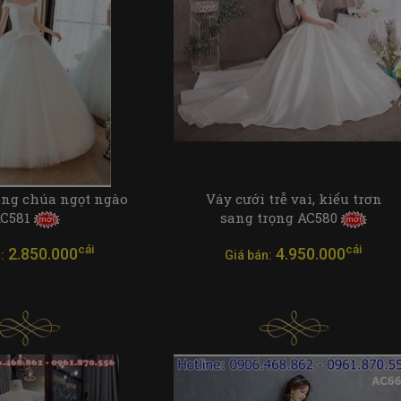
ông chúa ngọt ngào
Váy cưới trễ vai, kiểu trơn
C581
sang trọng AC580
cái
cái
2.850.000
4.950.000
:
Giá bán: