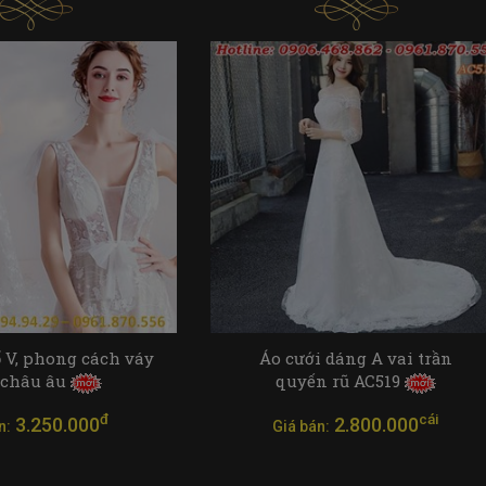
ổ V, phong cách váy
Áo cưới dáng A vai trần
 châu âu
quyến rũ AC519
đ
cái
3.250.000
2.800.000
n:
Giá bán: