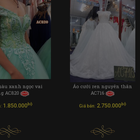
màu xanh ngọc vai
Áo cưới ren nguyên thân
ng AC820
AC716
bộ
bộ
1.850.000
2.750.000
:
Giá bán: