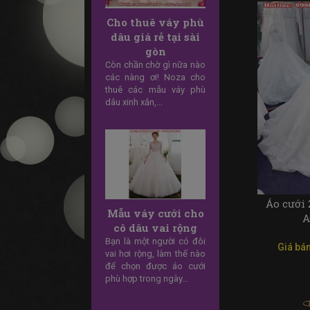
Vẻ đẹp của những
mẫu áo cưới đơn
giản
Nếu như bạn yêu thích
những mẫu áo cưới tinh
tế, nhẹ nhàng nhưng
không quá cầu kỳ, thì
những mẫu
Áo cưới 
A
Những Mẫu Váy
Cưới Đẹp Kiểu Hàn
Giá bán
Quốc
Sở hữu đường nét đơn
giản thanh tú, dịu dàng
nhưng vẫn rất chất nên
váy cưới đẹp kiểu Hàn