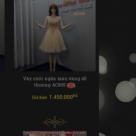
Váy cưới ngăn màu vàng dễ
thương AC805
bộ
1.450.000
Giá bán: