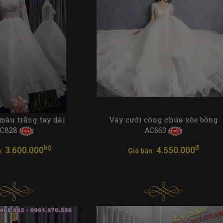
màu trắng tay dài
Váy cưới công chúa xòe bồng
C828
AC663
bộ
đ
3.600.000
4.550.000
:
Giá bán: