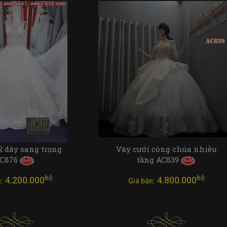
2 dây sang trọng
Váy cưới công chúa nhiều
C876
tầng AC839
bộ
bộ
4.200.000
4.800.000
:
Giá bán: