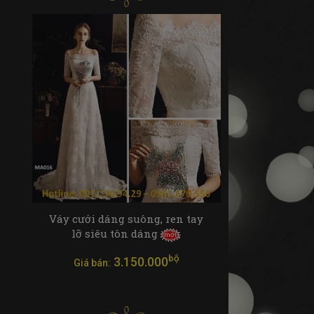
Váy cưới dáng suông, ren tay
lỡ siêu tôn dáng
bộ
3.150.000
Giá bán: