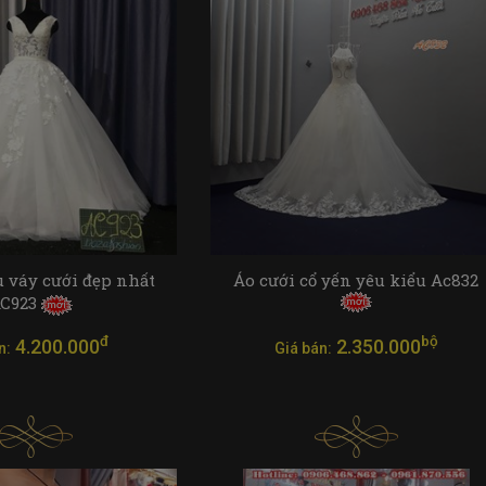
váy cưới đẹp nhất
Áo cưới cổ yến yêu kiểu Ac832
C923
đ
bộ
4.200.000
2.350.000
n:
Giá bán: