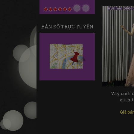
Quốc đã...
Previous
Next
BẢN ĐỒ TRỰC TUYẾN
Váy cưới 
xinh 
Giá bán