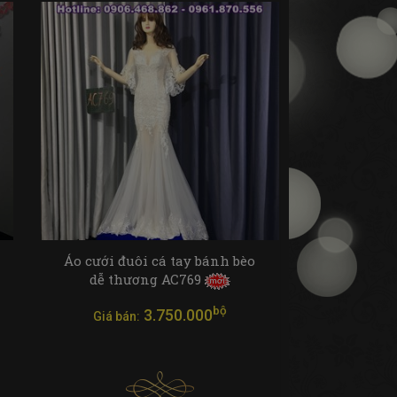
Áo cưới đuôi cá tay bánh bèo
dễ thương AC769
bộ
3.750.000
Giá bán: