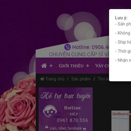
Lưu ý:
- Sản p
- Không
- Ship 
- Thời g
- Nhận 
Giới thiệu
Váy cưới
V
Trang chủ
Sản phẩm
Tìm kiếm sản ph
Hotline:
- sale -
0961.870.556
zalo, viber, facebook