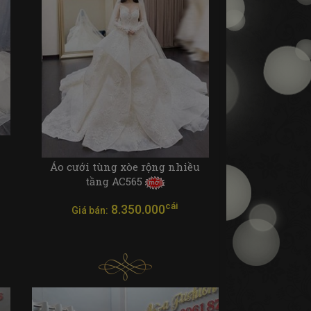
Áo cưới tùng xòe rộng nhiều
tầng AC565
cái
8.350.000
Giá bán: