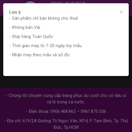
0906.468.862
×
0961.870.556
Lưu ý:
- Sản phẩm chỉ bán không cho thuê
Trang chủ
Sản phẩm
Tìm kiếm sản phẩm
- Không bán Vải
Kết quả tìm kiếm
- Ship hàng Toàn Quốc
- Thời gian may từ 7-20 ngày tùy mẫu.
- Nhận may theo mẫu và số đo.
Không tìm thấy sản phẩm phù hợp
Đến trang này
- Chúng tôi chuyên cung cấp trang phục áo cưới cho cô dâu sỉ
vả lẻ trong cả nước.
- Điện thoại: 0906.468.862 – 0961.870.556
- Địa chỉ: 619/2A Đường Tô Ngọc Vân, KP.4, P. Tam Bình, Tp. Thủ
Đức, Tp.HCM